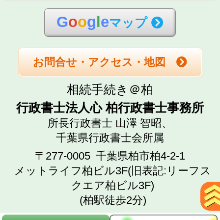
G
o
o
g
l
e
マップ
お問合せ・アクセス・地図
相続手続き＠柏
行政書士法人心 柏行政書士事務所
所長行政書士 山澤 智昭、
千葉県行政書士会所属
〒277-0005
千葉県柏市柏4-2-1
メットライフ柏ビル3F(旧表記:リーフス
クエア柏ビル3F)
(柏駅徒歩2分)