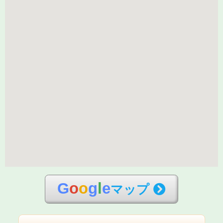
G
o
o
g
l
e
マップ