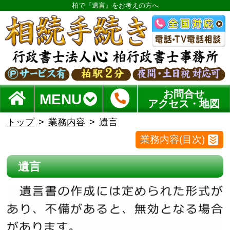
柏で『遺言』をお考えの方へ
お問合せ
MENU
アクセス・地図
トップ
業務内容
遺言
業務内容(目次)
遺言